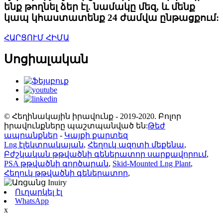
ենք թողնել ձեր էլ. նամակը մեզ, և մենք
կապ կհաստատենք 24 ժամվա ընթացքում:
ՀԱՐՑՈՒՄ ՀԻՄԱ
Սոցիալական
© Հեղինակային իրավունք - 2019-2020. Բոլոր
իրավունքները պաշտպանված են:
Թեժ
ապրանքներ
-
Կայքի քարտեզ
Lng էլեկտրակայան
,
Հեղուկ ազոտի մեքենա
,
Բժշկական թթվածնի գեներատոր սարքավորում
,
PSA թթվածնի գործարան
,
Skid-Mounted Lng Plant
,
Հեղուկ թթվածնի գեներատոր
,
Ուղարկել էլ
WhatsApp
x