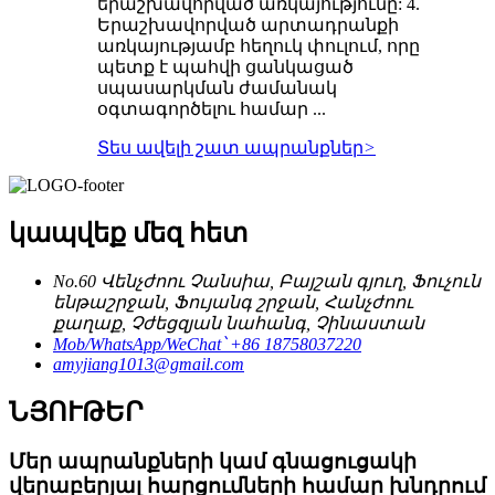
երաշխավորված առկայությունը: 4.
Երաշխավորված արտադրանքի
առկայությամբ հեղուկ փուլում, որը
պետք է պահվի ցանկացած
սպասարկման ժամանակ
օգտագործելու համար ...
Տես ավելի շատ ապրանքներ
>
կապվեք մեզ հետ
No.60 Վենչժոու Չանսիա, Բայշան գյուղ, Ֆուչուն
ենթաշրջան, Ֆույանգ շրջան, Հանչժոու
քաղաք, Չժեցզյան նահանգ, Չինաստան
Mob/WhatsApp/WeChat՝ +86 18758037220
amyjiang1013@gmail.com
ՆՅՈՒԹԵՐ
Մեր ապրանքների կամ գնացուցակի
վերաբերյալ հարցումների համար խնդրում