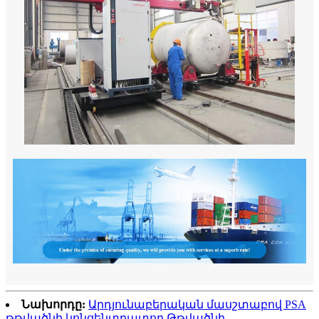
Նախորդը:
Արդյունաբերական մասշտաբով PSA
թթվածնի կոնցենտրատոր Թթվածնի