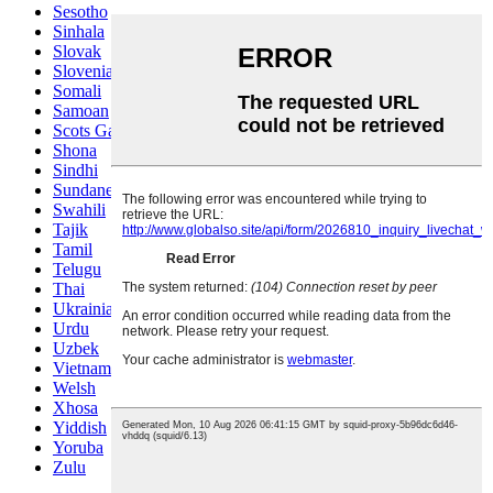
Sesotho
Sinhala
Slovak
Slovenian
Somali
Samoan
Scots Gaelic
Shona
Sindhi
Sundanese
Swahili
Tajik
Tamil
Telugu
Thai
Ukrainian
Urdu
Uzbek
Vietnamese
Welsh
Xhosa
Yiddish
Yoruba
Zulu