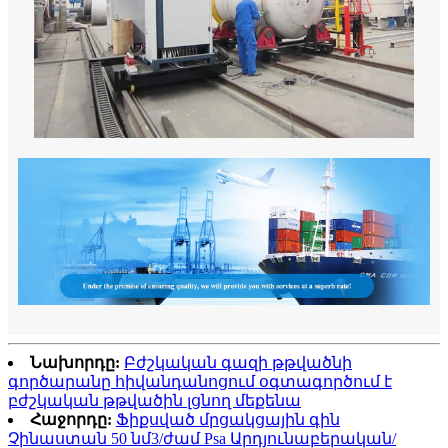
Նախորդը:
Բժշկական գազի թթվածնի
գործարանը հիվանդանոցում օգտագործում է
բժշկական թթվածին լցնող մեքենա
Հաջորդը:
Ֆիքսված մրցակցային գին
Չինաստան 50 նմ3/ժամ Psa Արդյունաբերական/