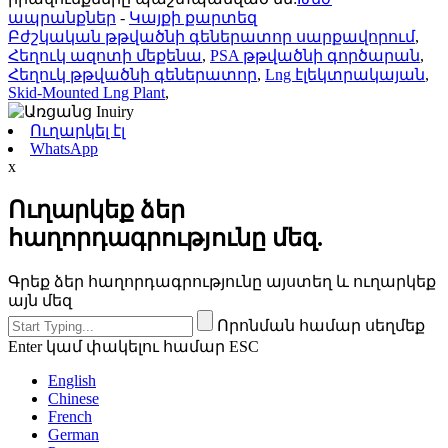
ապրանքներ
-
Կայքի քարտեզ
Բժշկական թթվածնի գեներատոր սարքավորում
,
Հեղուկ ազոտի մեքենա
,
PSA թթվածնի գործարան
,
Հեղուկ թթվածնի գեներատոր
,
Lng էլեկտրակայան
,
Skid-Mounted Lng Plant
,
Ուղարկել էլ
WhatsApp
x
Ուղարկեք ձեր
հաղորդագրությունը մեզ.
Գրեք ձեր հաղորդագրությունը այստեղ և ուղարկեք
այն մեզ
Որոնման համար սեղմեք
Enter կամ փակելու համար ESC
English
Chinese
French
German