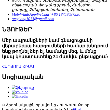
No.60 Վենչժոու Չանսիա, Բայշան գյուղ, Ֆուչուն
ենթաշրջան, Ֆույանգ շրջան, Հանչժոու
քաղաք, Չժեցզյան նահանգ, Չինաստան
Mob/WhatsApp/WeChat՝ +86 18758037220
amyjiang1013@gmail.com
ՆՅՈՒԹԵՐ
Մեր ապրանքների կամ գնացուցակի
վերաբերյալ հարցումների համար խնդրում
ենք թողնել ձեր էլ. նամակը մեզ, և մենք
կապ կհաստատենք 24 ժամվա ընթացքում:
ՀԱՐՑՈՒՄ ՀԻՄԱ
Սոցիալական
© Հեղինակային իրավունք - 2019-2020. Բոլոր
իրավունքները պաշտպանված են:
Թեժ