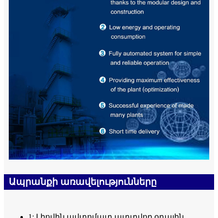
Ապրանքի առավելությունները
1: Լիովին ավտոմատ պտտվող օդային