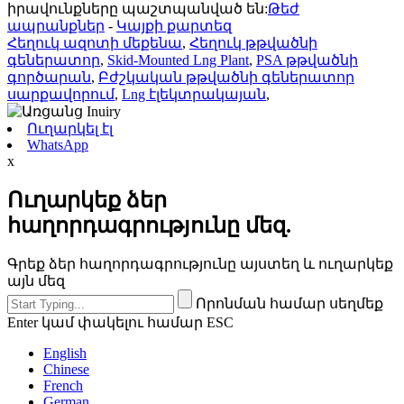
իրավունքները պաշտպանված են:
Թեժ
ապրանքներ
-
Կայքի քարտեզ
Հեղուկ ազոտի մեքենա
,
Հեղուկ թթվածնի
գեներատոր
,
Skid-Mounted Lng Plant
,
PSA թթվածնի
գործարան
,
Բժշկական թթվածնի գեներատոր
սարքավորում
,
Lng էլեկտրակայան
,
Ուղարկել էլ
WhatsApp
x
Ուղարկեք ձեր
հաղորդագրությունը մեզ.
Գրեք ձեր հաղորդագրությունը այստեղ և ուղարկեք
այն մեզ
Որոնման համար սեղմեք
Enter կամ փակելու համար ESC
English
Chinese
French
German