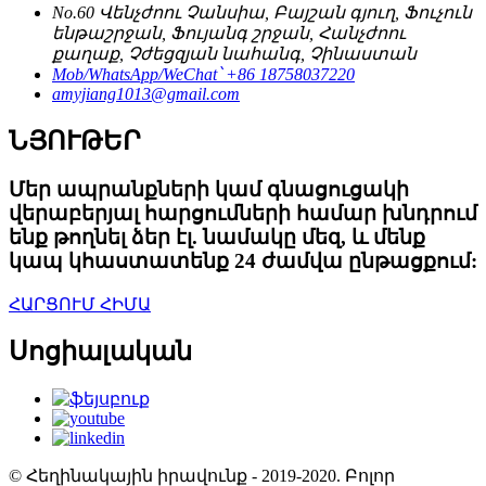
No.60 Վենչժոու Չանսիա, Բայշան գյուղ, Ֆուչուն
ենթաշրջան, Ֆույանգ շրջան, Հանչժոու
քաղաք, Չժեցզյան նահանգ, Չինաստան
Mob/WhatsApp/WeChat՝ +86 18758037220
amyjiang1013@gmail.com
ՆՅՈՒԹԵՐ
Մեր ապրանքների կամ գնացուցակի
վերաբերյալ հարցումների համար խնդրում
ենք թողնել ձեր էլ. նամակը մեզ, և մենք
կապ կհաստատենք 24 ժամվա ընթացքում:
ՀԱՐՑՈՒՄ ՀԻՄԱ
Սոցիալական
© Հեղինակային իրավունք - 2019-2020. Բոլոր