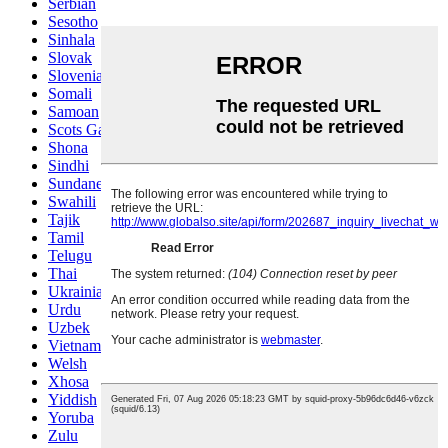
Serbian
Sesotho
Sinhala
Slovak
Slovenian
Somali
Samoan
Scots Gaelic
Shona
Sindhi
Sundanese
Swahili
Tajik
Tamil
Telugu
Thai
Ukrainian
Urdu
Uzbek
Vietnamese
Welsh
Xhosa
Yiddish
Yoruba
Zulu