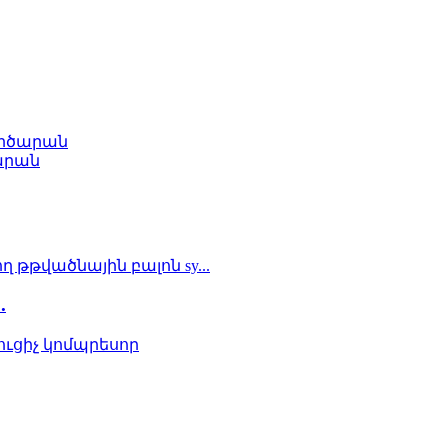
ործարան
արան
.