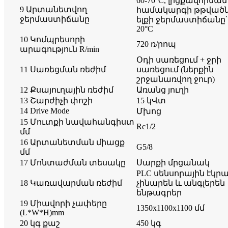
60-70°C, լիցքավորման
9 Արտանետվող
համակարգի թթված
ջերմաստիճանը
ելքի ջերմաստիճանը՝
20°C
10 Կոմպրեսորի
720 ռ/րոպ
արագություն R/min
Օդի սառեցում + ջրի
11 Սառեցման ռեժիմ
սառեցում (ներքին
շրջանառվող ջուր)
12 Քսայուղային ռեժիմ
Առանց յուղի
13 Շարժիչի փոշի
15 կՎտ
14 Drive Mode
Մխոց
15 Մուտքի նավահանգիստ
Rc1/2
մմ
16 Արտանետման միացք
G5/8
մմ
17 Մոնտաժման տեսակը
Սարքի մրցանակ
PLC սենսորային էկրա
18 Կառավարման ռեժիմ
չինարեն և անգլերեն
ենթագրեր
19 Միավորի չափերը
1350x1100x1100 մմ
(L*W*H)mm
20 կգ քաշ
450 կգ