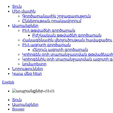
Տուն
Մեր մասին
Գործարանային շրջագայություն
Ընկերության որակավորում
Ապրանքներ
PSA թթվածնի գործարան
Բժշկական թթվածնի գործարան
Հակագենային վերլուծության հավաքածու
PSA ազոտի գործարան
Հեղուկ ազոտի գործարան
Կրիոգեն օդի տարանջատման թթվածնայի
Կրիոգենիկ օդի տարանջատման ազոտի 
կոմպրեսոր
Նորություններ
Կապ մեզ հետ
English
Տուն
Ապրանքներ
Booster