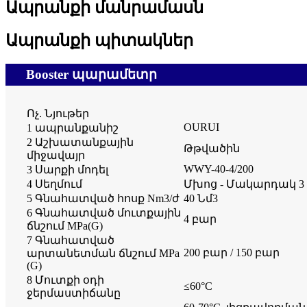
Ապրանքի մանրամասն
Ապրանքի պիտակներ
Booster պարամետր
Ոչ. Նյութեր
OURUI
1 ապրանքանիշ
2 Աշխատանքային
Թթվածին
միջավայր
WWY-40-4/200
3 Սարքի մոդել
4 Սեղմում
Մխոց - Մակարդակ 3
5 Գնահատված հոսք Nm3/ժ
40 Նմ3
6 Գնահատված մուտքային
4 բար
ճնշում MPa(G)
7 Գնահատված
200 բար / 150 բար
արտանետման ճնշում MPa
(G)
8 Մուտքի օդի
≤
60
°
C
ջերմաստիճանը