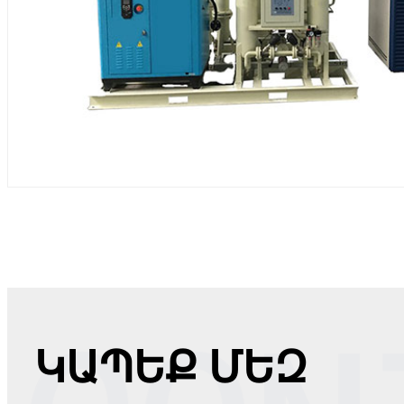
ԿԱՊԵՔ ՄԵԶ