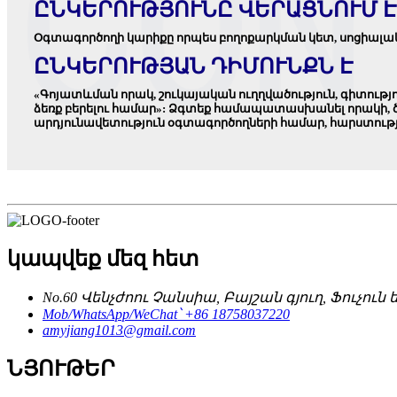
ԸՆԿԵՐՈՒԹՅՈՒՆԸ ՎԵՐԱՑՆՈՒՄ Է
Օգտագործողի կարիքը որպես բողոքարկման կետ, սոցիալ
ԸՆԿԵՐՈՒԹՅԱՆ ԴԻՄՈՒՆՔՆ Է
«Գոյատևման որակ, շուկայական ուղղվածություն, գիտությ
ձեռք բերելու համար»: Ձգտեք համապատասխանել որակի, ծ
արդյունավետություն օգտագործողների համար, հարստությ
կապվեք մեզ հետ
No.60 Վենչժոու Չանսիա, Բայշան գյուղ, Ֆուչո
Mob/WhatsApp/WeChat՝ +86 18758037220
amyjiang1013@gmail.com
ՆՅՈՒԹԵՐ