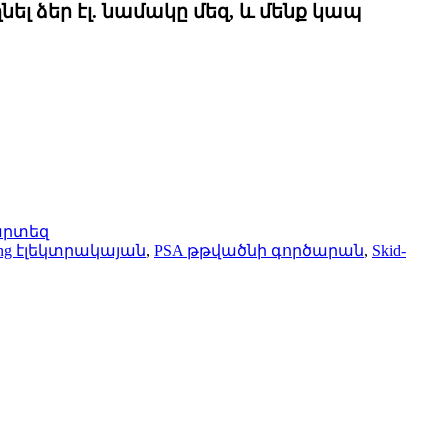
լ ձեր էլ. նամակը մեզ, և մենք կապ
արտեզ
ng էլեկտրակայան
,
PSA թթվածնի գործարան
,
Skid-