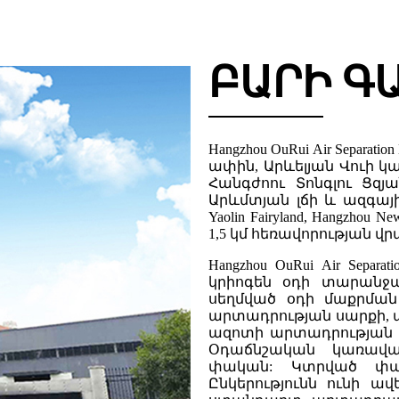
ԲԱՐԻ Գ
Hangzhou OuRui Air Separati
ափին, Արևելյան Վուի կա
Հանգժոու Տոնգլու Ցզ
Արևմտյան լճի և ազգայի
Yaolin Fairyland, Hangzhou
1,5 կմ հեռավորության վր
Hangzhou OuRui Air Separ
կրիոգեն օդի տարանջ
սեղմված օդի մաքրման
արտադրության սարքի,
ազոտի արտադրության 
Օդաճնշական կառավա
փական: Կտրված փակա
Ընկերությունն ունի ա