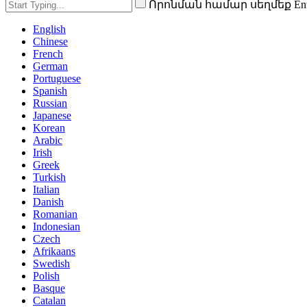
Որոնման համար սեղմեք En
English
Chinese
French
German
Portuguese
Spanish
Russian
Japanese
Korean
Arabic
Irish
Greek
Turkish
Italian
Danish
Romanian
Indonesian
Czech
Afrikaans
Swedish
Polish
Basque
Catalan