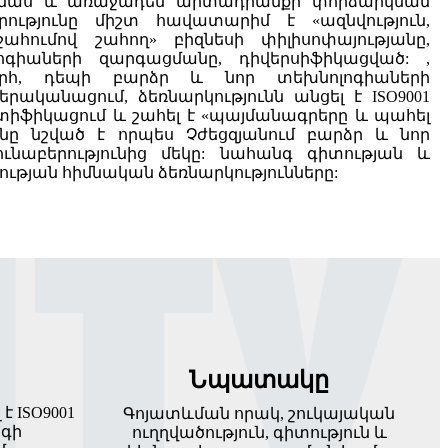
աս և առաջադեմ արտադրանքի փորձարկման
երությունը միշտ հավատարիմ է «ազնվություն,
շահումով շահող» բիզնեսի փիլիսոփայությանը,
ոգիաների զարգացմանը, դիվերսիֆիկացված: ,
րհ, դեպի բարձր և նոր տեխնոլոգիաների
րականացում, ձեռնարկությունն անցել է ISO9001
իֆիկացում և շահել է «պայմանագրերը և պահել
ունը նշված է որպես Չժեցզյանում բարձր և նոր
ունաբերությունից մեկը: նահանգ գիտության և
ւթյան հիմնական ձեռնարկությունները:
Նպատակը
է ISO9001
Գոյատևման որակ, շուկայական
գի
ուղղվածություն, գիտություն և