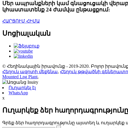
Մեր ապրանքների կամ գնացուցակի վերաբերյ
կհաստատենք 24 ժամվա ընթացքում:
ՀԱՐՑՈՒՄ ՀԻՄԱ
Սոցիալական
© Հեղինակային իրավունք - 2019-2020. Բոլոր իրավ
Հեղուկ ազոտի մեքենա
,
Հեղուկ թթվածնի գեներատ
Mounted Lng Plant
,
Ուղարկել էլ
WhatsApp
x
Ուղարկեք ձեր հաղորդագրությունը
Գրեք ձեր հաղորդագրությունը այստեղ և ուղարկեք ա