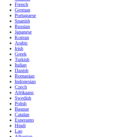
French
German
Portuguese
Spanish
Russian
Japanese
Korean
Arabic
Irish
Greek
Turkish
Italian
Danish
Romanian
Indonesian
Czech
Afrikaans
Swedish
Polish
Basque
Catalan
Esperanto
Hindi
Lao
Albanian