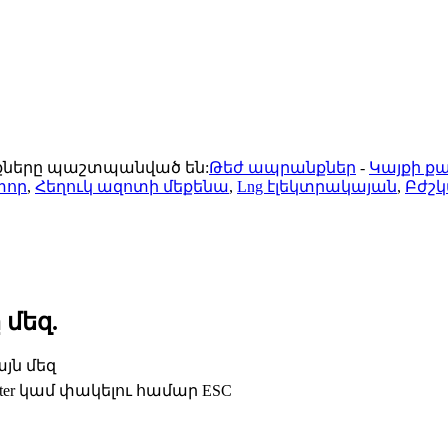
ունքները պաշտպանված են:
Թեժ ապրանքներ
-
Կայքի ք
տոր
,
Հեղուկ ազոտի մեքենա
,
Lng էլեկտրակայան
,
Բժշկ
 մեզ.
յն մեզ
ter կամ փակելու համար ESC