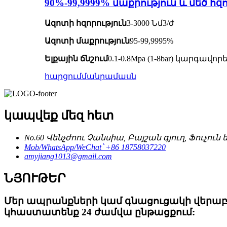
90%-99,9999% մաքրություն և մեծ 
Ազոտի հզորություն
3-3000 Նմ3/ժ
Ազոտի մաքրություն
95-99,9995%
Ելքային ճնշում
0.1-0.8Mpa (1-8bar) կարգա
հարցում
մանրամասն
կապվեք մեզ հետ
No.60 Վենչժոու Չանսիա, Բայշան գյուղ, Ֆուչո
Mob/WhatsApp/WeChat՝ +86 18758037220
amyjiang1013@gmail.com
ՆՅՈՒԹԵՐ
Մեր ապրանքների կամ գնացուցակի վերաբերյ
կհաստատենք 24 ժամվա ընթացքում: