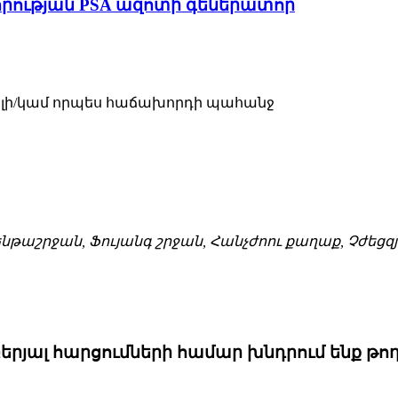
հզորության PSA ազոտի գեներատոր
վորելի/կամ որպես հաճախորդի պահանջ
ւն ենթաշրջան, Ֆույանգ շրջան, Հանչժոու քաղաք, Չժ
ալ հարցումների համար խնդրում ենք թողնե